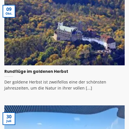
09
Okt.
Rundflüge im goldenen Herbst
Der goldene Herbst ist zweifellos eine der schönsten
Jahreszeiten, um die Natur in ihrer vollen [...]
30
Juli