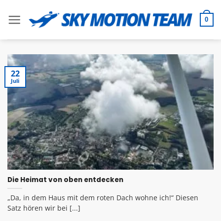
Zum
Inhalt
0
springen
22
Juli
Die Heimat von oben entdecken
„Da, in dem Haus mit dem roten Dach wohne ich!“ Diesen
Satz hören wir bei [...]